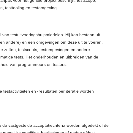
anpak voor het gehele project beschrijft: testscope,
en, testtooling en testomgeving.
van testuitvoeringshulpmiddelen. Hij kan bestaan uit
s en andere) en een omgevingen om deze uit te voeren,
 te zetten, testscripts, testomgevingen en andere
matige tests. Het onderhouden en uitbreiden van de
jkheid van programmeurs en testers.
testactiviteiten en -resultaten per iteratie worden
 de vastgestelde acceptatiecriteria worden afgedekt of de
 mogelijke condities ,beslissingen of paden afdekt.