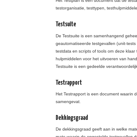
Het Testplan is een document dat de testa
testorganisatie, testtypen, testhulpmiddel
Testsuite
De Testsuite is een samenhangend geheel 
geautomatiseerde testgevallen (unit-test
testdata en scripts of tools om deze klaar
hulpmiddelen voor het uitvoeren van hand
Testsuite is een gedeelde verantwoordeli
Testrapport
Het Testrapport is een document waarin de 
samengevat.
Dekkingsgraad
De dekkingsgraad geeft aan in welke mate
mate waarin de opgestelde testgevallen de