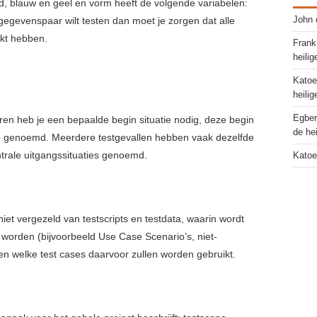
d, blauw en geel en vorm heeft de volgende variabelen:
t gegevenspaar wilt testen dan moet je zorgen dat alle
John
akt hebben.
Frank
heilig
Katoe
heilig
Egbe
ren heb je een bepaalde begin situatie nodig, deze begin
de hei
tie genoemd. Meerdere testgevallen hebben vaak dezelfde
ntrale uitgangssituaties genoemd.
Katoe
iet vergezeld van testscripts en testdata, waarin wordt
 worden (bijvoorbeeld Use Case Scenario’s, niet-
en welke test cases daarvoor zullen worden gebruikt.