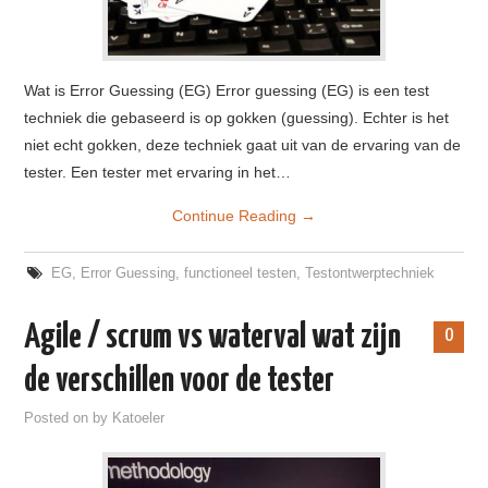
Wat is Error Guessing (EG) Error guessing (EG) is een test
techniek die gebaseerd is op gokken (guessing). Echter is het
niet echt gokken, deze techniek gaat uit van de ervaring van de
tester. Een tester met ervaring in het…
Continue Reading
→
EG
,
Error Guessing
,
functioneel testen
,
Testontwerptechniek
Agile / scrum vs waterval wat zijn
0
de verschillen voor de tester
Posted on
by
Katoeler