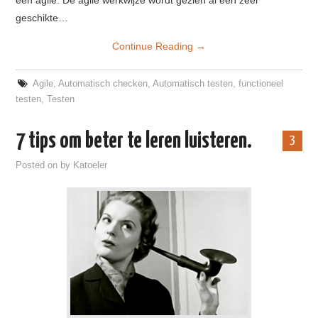
een agile. De agile werkwijze wordt gezien al een zeer
geschikte…
Continue Reading
→
Agile
,
Automatisch checken
,
Automatisch testen
,
functioneel
testen
,
Testen
7 tips om beter te leren luisteren.
3
Posted on
by
Katoeler