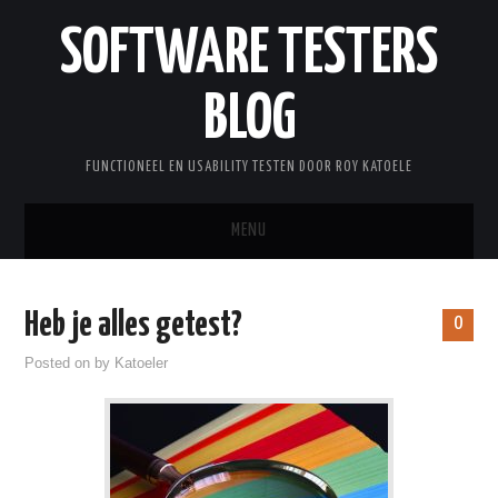
SOFTWARE TESTERS
BLOG
FUNCTIONEEL EN USABILITY TESTEN DOOR ROY KATOELE
MENU
HOME
Heb je alles getest?
0
OVER ROY
Posted on
by
Katoeler
WOORDENLIJST