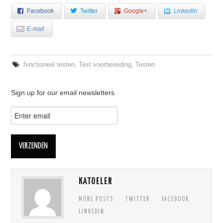
Facebook
Twitter
Google+
LinkedIn
E-mail
functioneel testen
,
Test voorbereiding
,
Testen
Sign up for our email newsletters
KATOELER
MORE POSTS
TWITTER
FACEBOOK
LINKEDIN