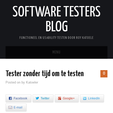
SOFTWARE TESTERS
BLOG
FUNCTIONEEL EN USABILITY TESTEN DOOR ROY KATOELE
MENU
HOME
Tester zonder tijd om te testen
0
OVER ROY
Posted on
by
Katoeler
WOORDENLIJST
Facebook
Twitter
Google+
LinkedIn
E-mail