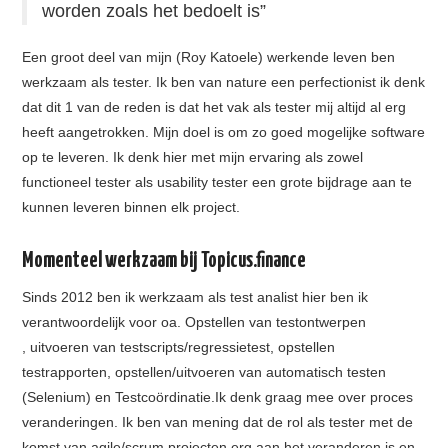
worden zoals het bedoelt is”
Een groot deel van mijn (Roy Katoele) werkende leven ben
werkzaam als tester. Ik ben van nature een perfectionist ik denk
dat dit 1 van de reden is dat het vak als tester mij altijd al erg
heeft aangetrokken. Mijn doel is om zo goed mogelijke software
op te leveren. Ik denk hier met mijn ervaring als zowel
functioneel tester als usability tester een grote bijdrage aan te
kunnen leveren binnen elk project.
Momenteel werkzaam bij Topicus.finance
Sinds 2012 ben ik werkzaam als test analist hier ben ik
verantwoordelijk voor oa. Opstellen van testontwerpen
, uitvoeren van testscripts/regressietest, opstellen
testrapporten, opstellen/uitvoeren van automatisch testen
(Selenium) en Testcoördinatie.Ik denk graag mee over proces
veranderingen. Ik ben van mening dat de rol als tester met de
komst van agile/scrum projecten erg aan het veranderen is en