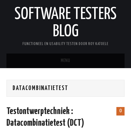
SOFTWARE TESTERS
BLOG
FUNCTIONEEL EN USABILITY TESTEN DOOR ROY KATOELE
MENU
HOME
DATACOMBINATIETEST
OVER ROY
WOORDENLIJST
Testontwerptechniek :
0
Datacombinatietest (DCT)